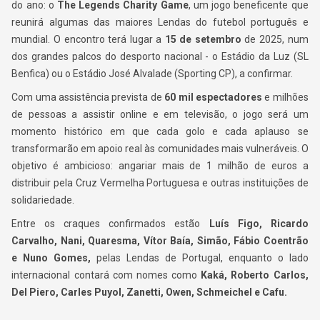
do ano: o
The Legends Charity Game
, um jogo beneficente que
reunirá algumas das maiores Lendas do futebol português e
mundial. O encontro terá lugar a
15 de setembro
de 2025, num
dos grandes palcos do desporto nacional - o Estádio da Luz (SL
Benfica) ou o Estádio José Alvalade (Sporting CP), a confirmar.
Com uma assistência prevista de
60 mil espectadores
e milhões
de pessoas a assistir online e em televisão, o jogo será um
momento histórico em que cada golo e cada aplauso se
transformarão em apoio real às comunidades mais vulneráveis. O
objetivo é ambicioso: angariar mais de 1 milhão de euros a
distribuir pela Cruz Vermelha Portuguesa e outras instituições de
solidariedade.
Entre os craques confirmados estão
Luís Figo, Ricardo
Carvalho, Nani, Quaresma, Vítor Baía, Simão, Fábio Coentrão
e Nuno Gomes,
pelas Lendas de Portugal, enquanto o lado
internacional contará com nomes como
Kaká, Roberto Carlos,
Del Piero, Carles Puyol, Zanetti, Owen, Schmeichel e Cafu.